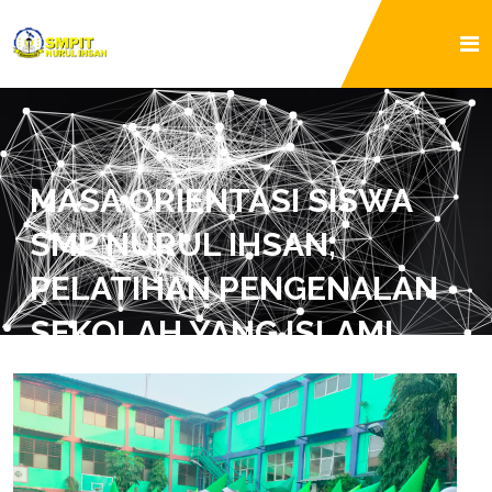
MASA ORIENTASI SISWA
SMP NURUL IHSAN,
PELATIHAN PENGENALAN
SEKOLAH YANG ISLAMI